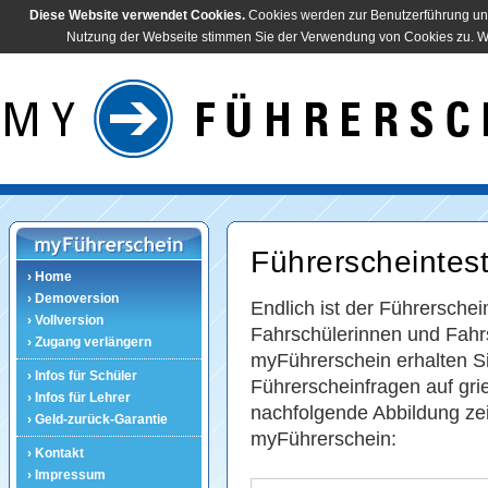
Diese Website verwendet Cookies.
Cookies werden zur Benutzerführung und
Nutzung der Webseite stimmen Sie der Verwendung von Cookies zu. Wei
Führerscheintest
› Home
› Demoversion
Endlich ist der Führerschei
› Vollversion
Fahrschülerinnen und Fahr
› Zugang verlängern
myFührerschein erhalten Sie
› Infos für Schüler
Führerscheinfragen auf gr
› Infos für Lehrer
nachfolgende Abbildung zei
› Geld-zurück-Garantie
myFührerschein:
› Kontakt
› Impressum