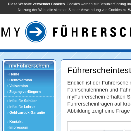
Diese Website verwendet Cookies.
Cookies werden zur Benutzerführung und
Nutzung der Webseite stimmen Sie der Verwendung von Cookies zu. Wei
Führerscheintest
› Home
› Demoversion
Endlich ist der Führerschei
› Vollversion
Fahrschülerinnen und Fahr
› Zugang verlängern
myFührerschein erhalten Sie
› Infos für Schüler
Führerscheinfragen auf kro
› Infos für Lehrer
Abbildung zeigt eine Frage
› Geld-zurück-Garantie
› Kontakt
› Impressum