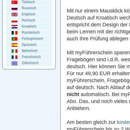
Türkisch
Russisch
Mit nur einem Mausklick kö
Englisch
Deutsch auf Kroatisch wec
Polnisch
entspricht dem Design der 
Kroatisch
beim Lernen mit der richti
Rumänisch
auch Ihre Prüfung ablegen
Portugiesisch
Spanisch
Italienisch
Mit myFührerschein sparen 
Französisch
Fragebögen sind i.d.R. wes
Griechisch
deutsch. Hier können Sie 
Für nur 49,90 EUR erhalte
myFührerschein, Frageböge
auf deutsch. Nach Ablauf d
nicht
automatisch. Bei myFü
Abo. Das, und noch vieles 
Anbietern.
Am besten gleich zur
koste
myFührerschein bis zu 2 W