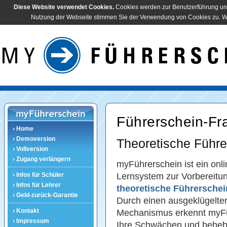
Diese Website verwendet Cookies.
Cookies werden zur Benutzerführung und
Nutzung der Webseite stimmen Sie der Verwendung von Cookies zu. Wei
Führerschein-Fr
› Home
› Demoversion
Theoretische Führe
› Vollversion
› Zugang verlängern
myFührerschein ist ein onli
› Infos für Schüler
Lernsystem zur Vorbereitun
› Infos für Lehrer
theoretische Führersche
› Geld-zurück-Garantie
Durch einen ausgeklügelten
› Kontakt
Mechanismus erkennt myF
› Impressum
Ihre Schwächen und beheb