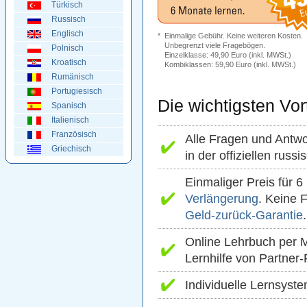
Türkisch
Russisch
Englisch
*
Einmalige Gebühr. Keine weiteren Kosten.
Unbegrenzt viele Fragebögen.
Polnisch
Einzelklasse: 49,90 Euro (inkl. MWSt.)
Kroatisch
Kombiklassen: 59,90 Euro (inkl. MWSt.)
Rumänisch
Portugiesisch
Die wichtigsten Vort
Spanisch
Italienisch
Französisch
Alle Fragen und Antw
Griechisch
in der offiziellen rus
Einmaliger Preis für 
Verlängerung
. Keine 
Geld-zurück-Garantie
.
Online Lehrbuch per M
Lernhilfe von Partner
Individuelle Lernsyste