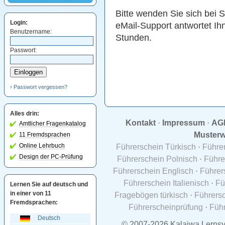
Bitte wenden Sie sich bei 
Login:
eMail-Support antwortet Ih
Benutzername:
Stunden.
Passwort:
› Passwort vergessen?
Alles drin:
Kontakt
·
Impressum
·
AG
Amtlicher Fragenkatalog
Musterw
11 Fremdsprachen
Online Lehrbuch
Führerschein Türkisch
·
Führe
Design der PC-Prüfung
Führerschein Polnisch
·
Führe
Führerschein Englisch
·
Führer
Führerschein Italienisch
·
Fü
Lernen Sie auf deutsch und
in einer von 11
Fragebögen türkisch
·
Führersc
Fremdsprachen:
Führerscheinprüfung
·
Führ
Deutsch
© 2007-2026 Kalaiwa Lernsy