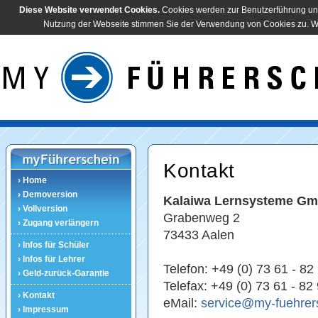
Diese Website verwendet Cookies.
Cookies werden zur Benutzerführung und
Nutzung der Webseite stimmen Sie der Verwendung von Cookies zu. Wei
Kontakt
› Home
› Demoversion
Kalaiwa Lernsysteme G
› Vollversion
Grabenweg 2
› Zugang verlängern
73433 Aalen
› Infos für Schüler
› Infos für Lehrer
Telefon: +49 (0) 73 61 - 8
› Geld-zurück-Garantie
Telefax: +49 (0) 73 61 - 82
› Kontakt
eMail:
service@my-fuehrer
› Impressum